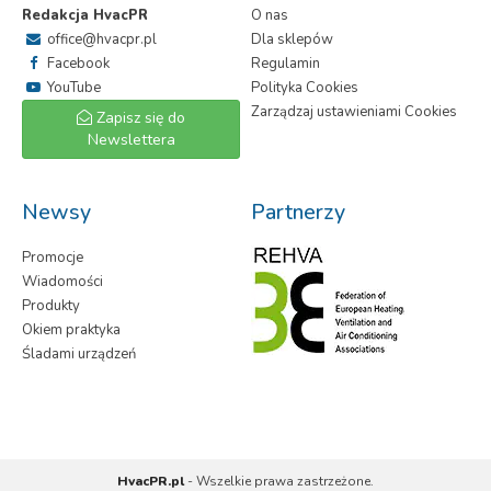
Redakcja HvacPR
O nas
office@hvacpr.pl
Dla sklepów
Facebook
Regulamin
YouTube
Polityka Cookies
Zarządzaj ustawieniami Cookies
Zapisz się do
Newslettera
Newsy
Partnerzy
Promocje
Wiadomości
Produkty
Okiem praktyka
Śladami urządzeń
HvacPR.pl
- Wszelkie prawa zastrzeżone.