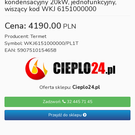
kondensacyjny 20kW, jednofunkcyjny,
wiszący kod WKJ 6151000000
Cena: 4190.00
PLN
Producent: Termet
Symbol: WKJ6151000000/PL1T
EAN: 5907510154658
Oferta sklepu:
Cieplo24.pl
Zadzwoń:
32 445 71 45
Przejdź do sklepu