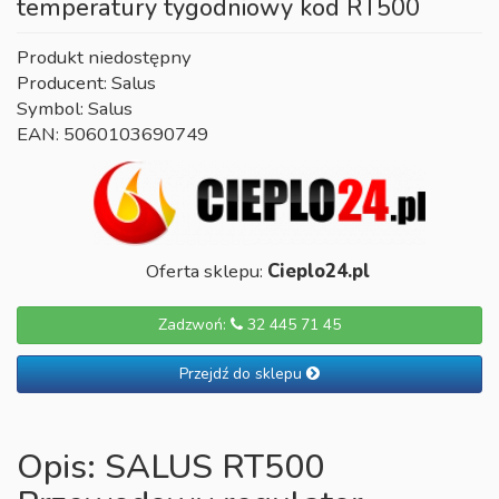
temperatury tygodniowy kod RT500
Produkt niedostępny
Producent: Salus
Symbol: Salus
EAN: 5060103690749
Oferta sklepu:
Cieplo24.pl
Zadzwoń:
32 445 71 45
Przejdź do sklepu
Opis: SALUS RT500