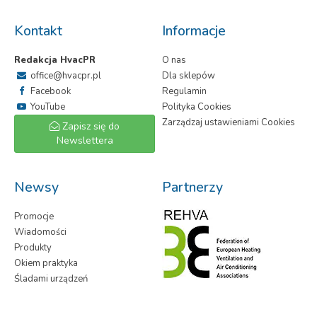
Kontakt
Informacje
Redakcja HvacPR
O nas
office@hvacpr.pl
Dla sklepów
Facebook
Regulamin
YouTube
Polityka Cookies
Zarządzaj ustawieniami Cookies
Zapisz się do
Newslettera
Newsy
Partnerzy
Promocje
Wiadomości
Produkty
Okiem praktyka
Śladami urządzeń