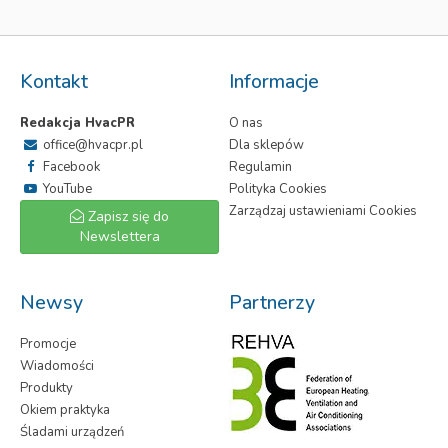
Kontakt
Informacje
Redakcja HvacPR
O nas
office@hvacpr.pl
Dla sklepów
Facebook
Regulamin
YouTube
Polityka Cookies
Zarządzaj ustawieniami Cookies
Zapisz się do
Newslettera
Newsy
Partnerzy
Promocje
Wiadomości
Produkty
Okiem praktyka
Śladami urządzeń