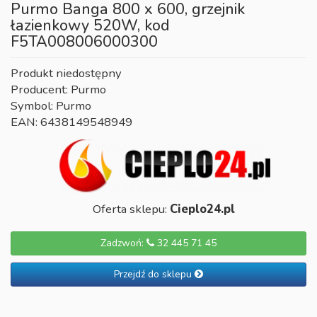
Purmo Banga 800 x 600, grzejnik
łazienkowy 520W, kod
F5TA008006000300
Produkt niedostępny
Producent: Purmo
Symbol: Purmo
EAN: 6438149548949
Oferta sklepu:
Cieplo24.pl
Zadzwoń:
32 445 71 45
Przejdź do sklepu