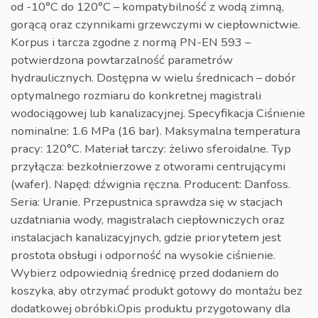
od -10°C do 120°C – kompatybilność z wodą zimną,
gorącą oraz czynnikami grzewczymi w ciepłownictwie.
Korpus i tarcza zgodne z normą PN-EN 593 –
potwierdzona powtarzalność parametrów
hydraulicznych. Dostępna w wielu średnicach – dobór
optymalnego rozmiaru do konkretnej magistrali
wodociągowej lub kanalizacyjnej. Specyfikacja Ciśnienie
nominalne: 1.6 MPa (16 bar). Maksymalna temperatura
pracy: 120°C. Materiał tarczy: żeliwo sferoidalne. Typ
przyłącza: bezkołnierzowe z otworami centrującymi
(wafer). Napęd: dźwignia ręczna. Producent: Danfoss.
Seria: Uranie. Przepustnica sprawdza się w stacjach
uzdatniania wody, magistralach ciepłowniczych oraz
instalacjach kanalizacyjnych, gdzie priorytetem jest
prostota obsługi i odporność na wysokie ciśnienie.
Wybierz odpowiednią średnicę przed dodaniem do
koszyka, aby otrzymać produkt gotowy do montażu bez
dodatkowej obróbki.Opis produktu przygotowany dla