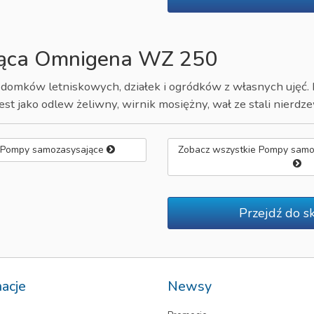
jąca Omnigena WZ 250
domków letniskowych, działek i ogródków z własnych ujęć
t jako odlew żeliwny, wirnik mosiężny, wał ze stali nierdze
 Pompy samozasysające
Zobacz wszystkie Pompy sam
Przejdź do s
macje
Newsy