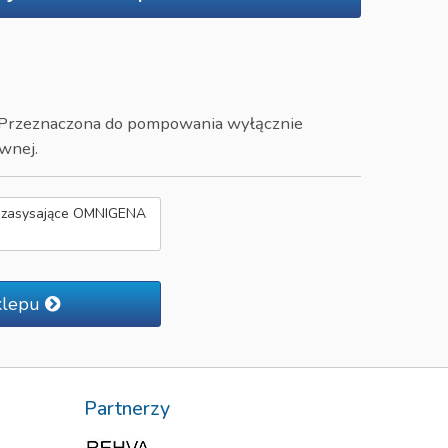
. Przeznaczona do pompowania wyłącznie
wnej.
ozasysające OMNIGENA
klepu
Partnerzy