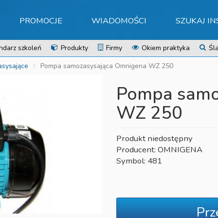
PROMOCJE
WIADOMOŚCI
SZUKAJ I
ndarz szkoleń
Produkty
Firmy
Okiem praktyka
Śla
sysające
Pompa samozasysająca Omnigena WZ 250
Pompa samo
WZ 250
Produkt niedostępny
Producent: OMNIGENA
Symbol: 481
Prz