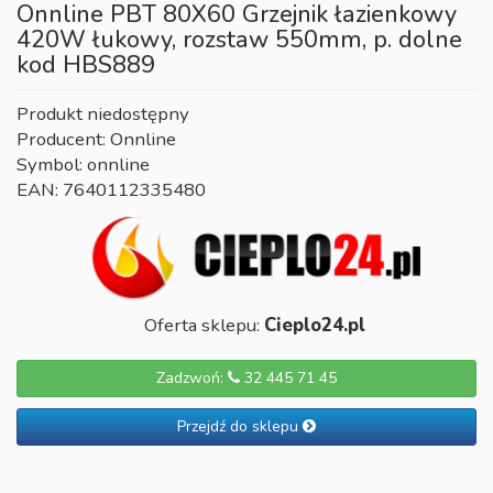
Onnline PBT 80X60 Grzejnik łazienkowy
420W łukowy, rozstaw 550mm, p. dolne
kod HBS889
Produkt niedostępny
Producent: Onnline
Symbol: onnline
EAN: 7640112335480
Oferta sklepu:
Cieplo24.pl
Zadzwoń:
32 445 71 45
Przejdź do sklepu