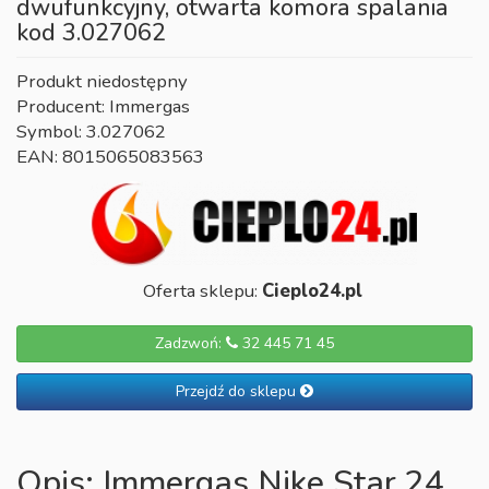
dwufunkcyjny, otwarta komora spalania
kod 3.027062
Produkt niedostępny
Producent: Immergas
Symbol: 3.027062
EAN: 8015065083563
Oferta sklepu:
Cieplo24.pl
Zadzwoń:
32 445 71 45
Przejdź do sklepu
Opis: Immergas Nike Star 24