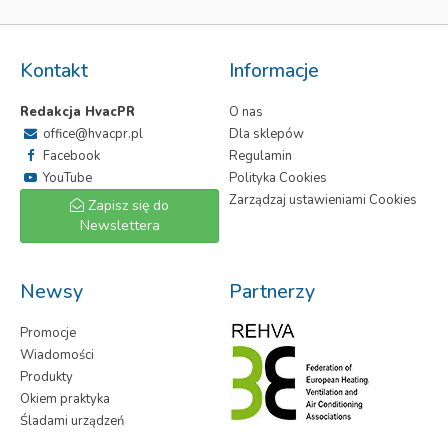
Kontakt
Informacje
Redakcja HvacPR
O nas
office@hvacpr.pl
Dla sklepów
Facebook
Regulamin
YouTube
Polityka Cookies
Zarządzaj ustawieniami Cookies
Zapisz się do
Newslettera
Newsy
Partnerzy
Promocje
Wiadomości
Produkty
Okiem praktyka
Śladami urządzeń