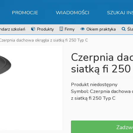
PROMOCJE
WIADOMOŚCI
SZUKAJ I
ndarz szkoleń
Produkty
Firmy
Okiem praktyka
Śla
Czerpnia dachowa okrągła z siatką fi 250 Typ C
Czerpnia da
siatką fi 250
Produkt niedostępny
Symbol: Czerpnia dachowa 
z siatką fi 250 Typ C
Zadzw