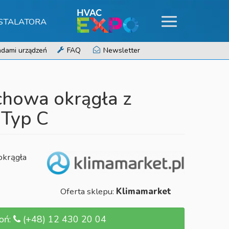
NSTALATORA
dami urządzeń
FAQ
Newsletter
chowa okrągła z
 Typ C
okrągła
Oferta sklepu:
Klimamarket
oń:
(+48) 12 430 20 04