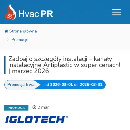
Promocje
Zadbaj o szczegóły instalacji – kanały
instalacyjne Artiplastic w super cenach!
| marzec 2026
Promocja trwa
od
2026-03-01
do
2026-03-31
2 mar
PROMOCJE