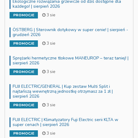
Ekologiczne rozwiązania grzewcze od dziś dostępne dla
każdego! | sierpień 2026
3 sie
PROMOCJE
ÖSTBERG | Sterownik dotykowy w super cenie! | sierpień -
grudzień 2026
3 sie
PROMOCJE
Sprężarki hermetyczne tłokowe MANEUROP – teraz taniej! |
sierpień 2026
3 sie
PROMOCJE
FUJI ELECTRIC/GENERAL | Kup zestaw Multi Split i
najtańszą wewnętrzną jednostkę otrzymasz za 1 zł |
sierpień 2026
3 sie
PROMOCJE
FUJI ELECTRIC | Klimatyzatory Fuji Electric serii KLTA w
super cenach | sierpień 2026
3 sie
PROMOCJE