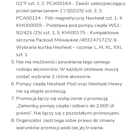
G1”F szt. 1; 2. PCA00164 - Zawór zabezpieczający
przed zamarzaniem 1”/ QSD25/ szt. 2; 3.
PCA00134 - Filtr magnetyczny Neoheat szt. 1; 4.
KMO00059 - Podstawa pod pompy ciepła WS1-
92/42S /25/ szt. 1; 5. KMI00175 - Kompaktowa
skrzynia Packout Milwaukee /4932471723/; 6.
Wybrana kurtka Neoheat – rozmiar L, M, XL, XXL
szt. 1.
Nie ma możliwości powielania tego samego
rodzaju akcesoriów. W każdym zestawie muszą
zostać wybrane 2 różne akcesoria.
Pompy ciepła Neoheat Pool oraz Neoheat Heavy
nie są objęte promocją.
Promocja łączy się wyłączenie z promocją
„Zamontuj pompę ciepła i odbierz do 2.000 zł
premii”. Nie łączy się z pozostałymi promocjami.
Organizator zastrzega sobie prawo do zmiany
warunków promocji podczas jej trwania.