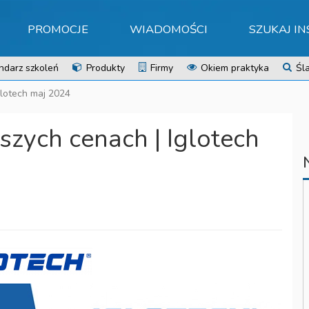
PROMOCJE
WIADOMOŚCI
SZUKAJ I
ndarz szkoleń
Produkty
Firmy
Okiem praktyka
Śla
glotech maj 2024
szych cenach | Iglotech