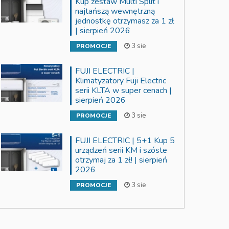
Kup zestaw Multi Split i
najtańszą wewnętrzną
jednostkę otrzymasz za 1 zł
| sierpień 2026
3 sie
PROMOCJE
FUJI ELECTRIC |
Klimatyzatory Fuji Electric
serii KLTA w super cenach |
sierpień 2026
3 sie
PROMOCJE
FUJI ELECTRIC | 5+1 Kup 5
urządzeń serii KM i szóste
otrzymaj za 1 zł! | sierpień
2026
3 sie
PROMOCJE