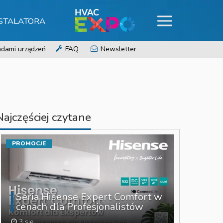
NSTALATORA
dami urządzeń
FAQ
Newsletter
Najczęściej czytane
PROMOCJE
Seria Hisense Expert Comfort w
cenach dla Profesjonalistów
3 sie