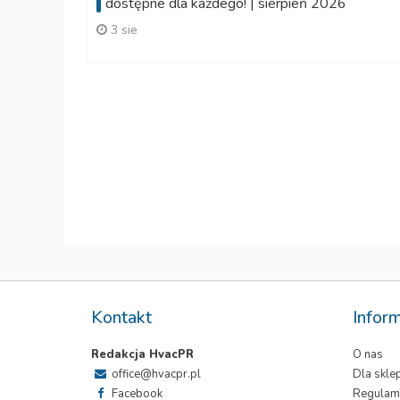
dostępne dla każdego! | sierpień 2026
3 sie
 Multi
Kontakt
Infor
Redakcja HvacPR
O nas
office@hvacpr.pl
Dla skl
Facebook
Regulam