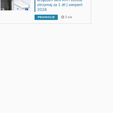
urządzeń serii KM i szóste
otrzymaj za 1 zł! | sierpień
2026
3 sie
PROMOCJE