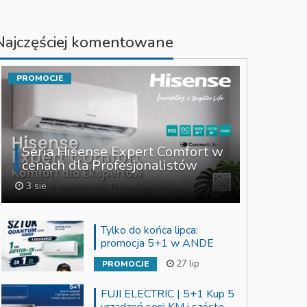
Najczęściej komentowane
PROMOCJE
Seria Hisense Expert Comfort w
cenach dla Profesjonalistów
3 sie
Tylko do końca lipca:
promocja 5+1 w ANDE
27 lip
PROMOCJE
FUJI ELECTRIC | 5+1 Kup 5