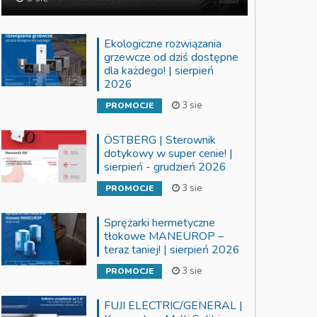
Ekologiczne rozwiązania
grzewcze od dziś dostępne
dla każdego! | sierpień
2026
3 sie
PROMOCJE
ÖSTBERG | Sterownik
dotykowy w super cenie! |
sierpień - grudzień 2026
3 sie
PROMOCJE
Sprężarki hermetyczne
tłokowe MANEUROP –
teraz taniej! | sierpień 2026
3 sie
PROMOCJE
FUJI ELECTRIC/GENERAL |