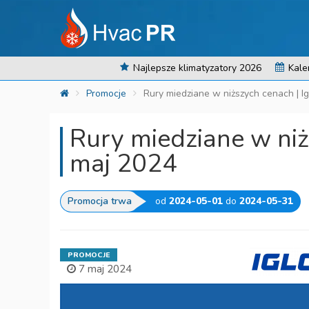
Najlepsze klimatyzatory 2026
Kale
Promocje
Rury miedziane w niższych cenach | I
Rury miedziane w niż
maj 2024
Promocja trwa
od
2024-05-01
do
2024-05-31
PROMOCJE
7 maj 2024