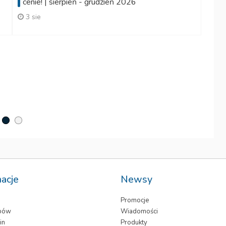
cenie! | sierpień - grudzień 2026
3 sie
t
macje
Newsy
Promocje
epów
Wiadomości
in
Produkty