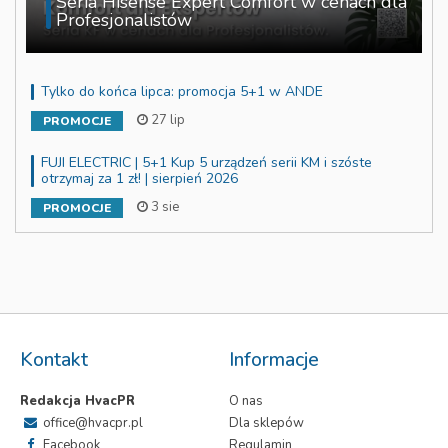
Seria Hisense Expert Comfort w cenach dla
Profesjonalistów
Tylko do końca lipca: promocja 5+1 w ANDE
27 lip
PROMOCJE
FUJI ELECTRIC | 5+1 Kup 5 urządzeń serii KM i szóste
otrzymaj za 1 zł! | sierpień 2026
3 sie
PROMOCJE
Kontakt
Informacje
Redakcja HvacPR
O nas
office@hvacpr.pl
Dla sklepów
Facebook
Regulamin