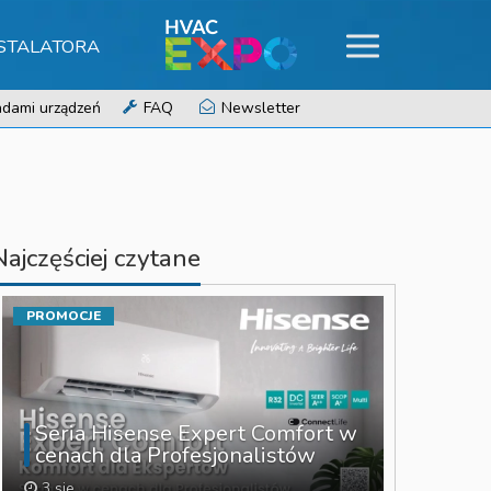
NSTALATORA
dami urządzeń
FAQ
Newsletter
Najczęściej czytane
PROMOCJE
Seria Hisense Expert Comfort w
cenach dla Profesjonalistów
3 sie