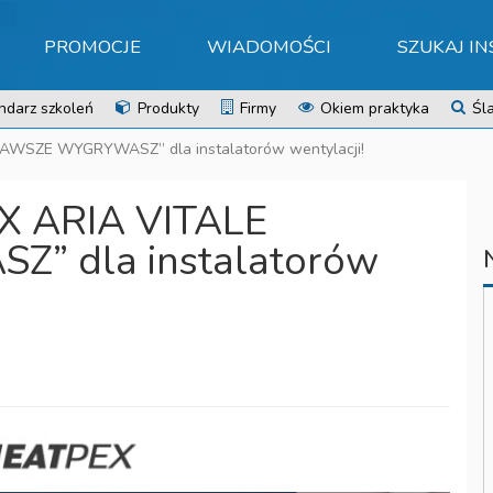
PROMOCJE
WIADOMOŚCI
SZUKAJ I
ndarz szkoleń
Produkty
Firmy
Okiem praktyka
Śla
ZAWSZE WYGRYWASZ” dla instalatorów wentylacji!
X ARIA VITALE
 dla instalatorów