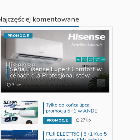
Najczęściej komentowane
PROMOCJE
Seria Hisense Expert Comfort w
cenach dla Profesjonalistów
3 sie
Tylko do końca lipca:
promocja 5+1 w ANDE
27 lip
PROMOCJE
FUJI ELECTRIC | 5+1 Kup 5