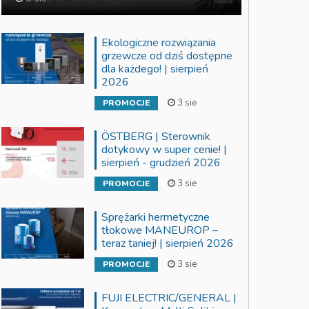
Ekologiczne rozwiązania
grzewcze od dziś dostępne
dla każdego! | sierpień
2026
3 sie
PROMOCJE
ÖSTBERG | Sterownik
dotykowy w super cenie! |
sierpień - grudzień 2026
3 sie
PROMOCJE
Sprężarki hermetyczne
tłokowe MANEUROP –
teraz taniej! | sierpień 2026
3 sie
PROMOCJE
FUJI ELECTRIC/GENERAL |