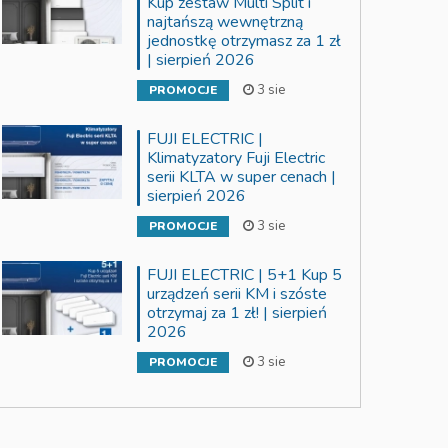
Kup zestaw Multi Split i
najtańszą wewnętrzną
jednostkę otrzymasz za 1 zł
| sierpień 2026
3 sie
PROMOCJE
FUJI ELECTRIC |
Klimatyzatory Fuji Electric
serii KLTA w super cenach |
sierpień 2026
3 sie
PROMOCJE
FUJI ELECTRIC | 5+1 Kup 5
urządzeń serii KM i szóste
otrzymaj za 1 zł! | sierpień
2026
3 sie
PROMOCJE