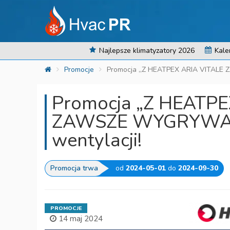
Najlepsze klimatyzatory 2026
Kale
Promocje
Promocja „Z HEATPEX ARIA VITALE 
Promocja „Z HEATPE
ZAWSZE WYGRYWASZ”
wentylacji!
Promocja trwa
od
2024-05-01
do
2024-09-30
PROMOCJE
14 maj 2024