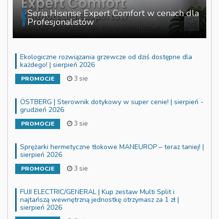
Seria Hisense Expert Comfort w cenach dla
Profesjonalistów
Ekologiczne rozwiązania grzewcze od dziś dostępne dla
każdego! | sierpień 2026
3 sie
PROMOCJE
ÖSTBERG | Sterownik dotykowy w super cenie! | sierpień -
grudzień 2026
3 sie
PROMOCJE
Sprężarki hermetyczne tłokowe MANEUROP – teraz taniej! |
sierpień 2026
3 sie
PROMOCJE
FUJI ELECTRIC/GENERAL | Kup zestaw Multi Split i
najtańszą wewnętrzną jednostkę otrzymasz za 1 zł |
sierpień 2026