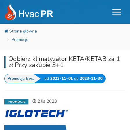
Promocje
Odbierz klimatyzator KETA/KETAB za 1
zł Przy zakupie 3+1
Promocja trwa
od
2023-11-01
do
2023-11-30
2 lis 2023
PROMOCJE