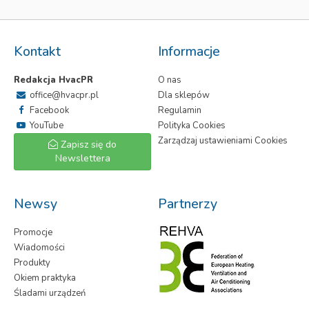
Kontakt
Informacje
Redakcja HvacPR
O nas
office@hvacpr.pl
Dla sklepów
Facebook
Regulamin
YouTube
Polityka Cookies
Zarządzaj ustawieniami Cookies
Zapisz się do
Newslettera
Newsy
Partnerzy
Promocje
Wiadomości
Produkty
Okiem praktyka
Śladami urządzeń