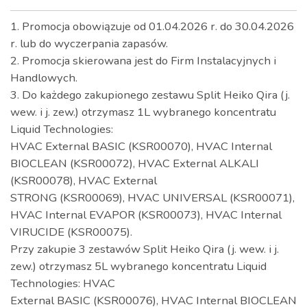
1. Promocja obowiązuje od 01.04.2026 r. do 30.04.2026
r. lub do wyczerpania zapasów.
2. Promocja skierowana jest do Firm Instalacyjnych i
Handlowych.
3. Do każdego zakupionego zestawu Split Heiko Qira (j.
wew. i j. zew.) otrzymasz 1L wybranego koncentratu
Liquid Technologies:
HVAC External BASIC (KSR00070), HVAC Internal
BIOCLEAN (KSR00072), HVAC External ALKALI
(KSR00078), HVAC External
STRONG (KSR00069), HVAC UNIVERSAL (KSR00071),
HVAC Internal EVAPOR (KSR00073), HVAC Internal
VIRUCIDE (KSR00075).
Przy zakupie 3 zestawów Split Heiko Qira (j. wew. i j.
zew.) otrzymasz 5L wybranego koncentratu Liquid
Technologies: HVAC
External BASIC (KSR00076), HVAC Internal BIOCLEAN