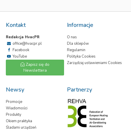
Kontakt
Informacje
Redakcja HvacPR
O nas
office@hvacpr.pl
Dla sklepów
Facebook
Regulamin
YouTube
Polityka Cookies
Zarządzaj ustawieniami Cookies
Zapisz się do
Newslettera
Newsy
Partnerzy
Promocje
Wiadomości
Produkty
Okiem praktyka
Śladami urządzeń