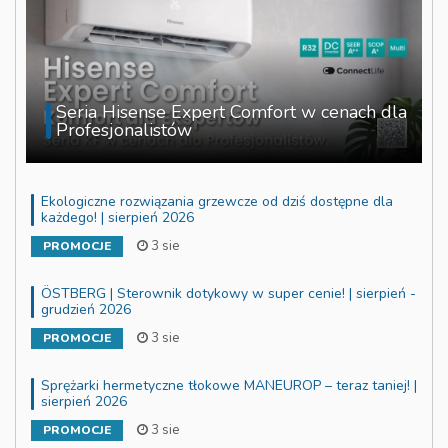
Seria Hisense Expert Comfort w cenach dla
Profesjonalistów
Ekologiczne rozwiązania grzewcze od dziś dostępne dla
każdego! | sierpień 2026
3 sie
PROMOCJE
ÖSTBERG | Sterownik dotykowy w super cenie! | sierpień -
grudzień 2026
3 sie
PROMOCJE
Sprężarki hermetyczne tłokowe MANEUROP – teraz taniej! |
sierpień 2026
3 sie
PROMOCJE