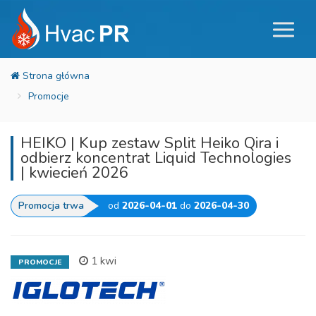
Promocje
HEIKO | Kup zestaw Split Heiko Qira i
odbierz koncentrat Liquid Technologies
| kwiecień 2026
Promocja trwa
od
2026-04-01
do
2026-04-30
1 kwi
PROMOCJE