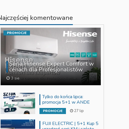
Najczęściej komentowane
PROMOCJE
Seria Hisense Expert Comfort w
cenach dla Profesjonalistów
3 sie
Tylko do końca lipca:
promocja 5+1 w ANDE
27 lip
PROMOCJE
FUJI ELECTRIC | 5+1 Kup 5