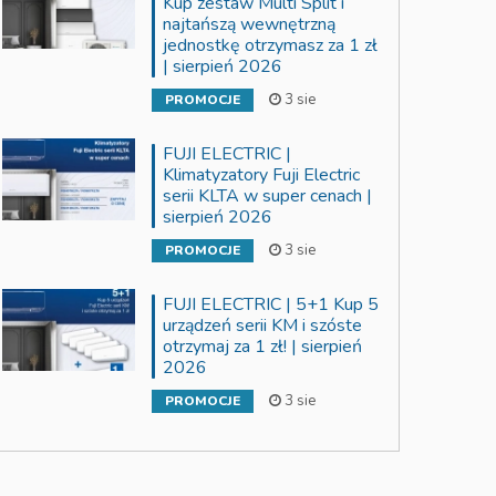
Kup zestaw Multi Split i
najtańszą wewnętrzną
jednostkę otrzymasz za 1 zł
| sierpień 2026
3 sie
PROMOCJE
FUJI ELECTRIC |
Klimatyzatory Fuji Electric
serii KLTA w super cenach |
sierpień 2026
3 sie
PROMOCJE
FUJI ELECTRIC | 5+1 Kup 5
urządzeń serii KM i szóste
otrzymaj za 1 zł! | sierpień
2026
3 sie
PROMOCJE