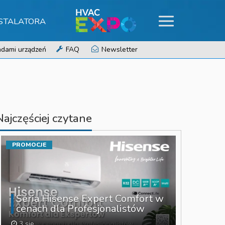
NSTALATORA
dami urządzeń
FAQ
Newsletter
Najczęściej czytane
PROMOCJE
Seria Hisense Expert Comfort w
cenach dla Profesjonalistów
3 sie