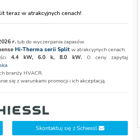
 teraz w atrakcyjnych cenach!
2026 r.
lub do wyczerpania zapasów.
nense
Hi-Therma serii Split
w atrakcyjnych cenach:
ości
4.4 kW,
6.0 k,
8.0 kW.
O ceny zapytaj
ska
.
nych branży HVACR.
ie się z warunkami promocji i ich akceptacją.
Skontaktuj się z Schiessl