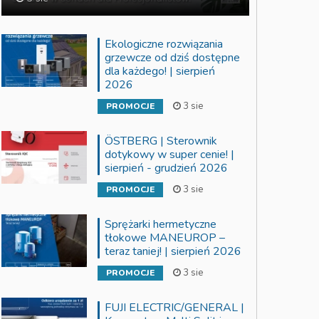
Ekologiczne rozwiązania
grzewcze od dziś dostępne
dla każdego! | sierpień
2026
3 sie
PROMOCJE
ÖSTBERG | Sterownik
dotykowy w super cenie! |
sierpień - grudzień 2026
3 sie
PROMOCJE
Sprężarki hermetyczne
tłokowe MANEUROP –
teraz taniej! | sierpień 2026
3 sie
PROMOCJE
FUJI ELECTRIC/GENERAL |