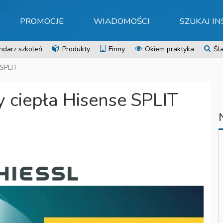
PROMOCJE
WIADOMOŚCI
SZUKAJ I
ndarz szkoleń
Produkty
Firmy
Okiem praktyka
Śla
 SPLIT
 ciepła Hisense SPLIT