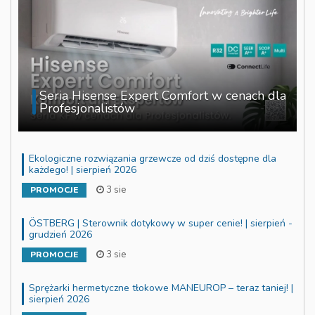
Seria Hisense Expert Comfort w cenach dla
Profesjonalistów
Ekologiczne rozwiązania grzewcze od dziś dostępne dla
każdego! | sierpień 2026
3 sie
PROMOCJE
ÖSTBERG | Sterownik dotykowy w super cenie! | sierpień -
grudzień 2026
3 sie
PROMOCJE
Sprężarki hermetyczne tłokowe MANEUROP – teraz taniej! |
sierpień 2026