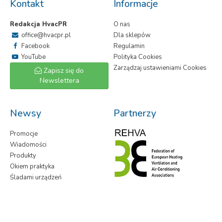
Kontakt
Informacje
Redakcja HvacPR
O nas
office@hvacpr.pl
Dla sklepów
Facebook
Regulamin
YouTube
Polityka Cookies
Zarządzaj ustawieniami Cookies
Zapisz się do
Newslettera
Newsy
Partnerzy
Promocje
Wiadomości
Produkty
Okiem praktyka
Śladami urządzeń