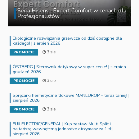
Seria Hisense Expert Comfort w cenach dla
Profesjonalistów
Ekologiczne rozwiązania grzewcze od dziś dostępne dla
każdego! | sierpień 2026
3 sie
PROMOCJE
ÖSTBERG | Sterownik dotykowy w super cenie! | sierpień -
grudzień 2026
3 sie
PROMOCJE
Sprężarki hermetyczne tłokowe MANEUROP – teraz taniej! |
sierpień 2026
3 sie
PROMOCJE
FUJI ELECTRIC/GENERAL | Kup zestaw Multi Split i
najtańszą wewnętrzną jednostkę otrzymasz za 1 zł |
sierpień 2026