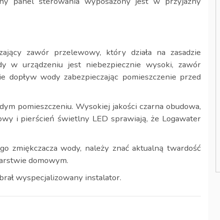
esny panel sterowania wyposażony jest w przyjazny
ający zawór przelewowy, który działa na zasadzie
y w urządzeniu jest niebezpiecznie wysoki, zawór
nie dopływ wody zabezpieczając pomieszczenie przed
dym pomieszczeniu. Wysokiej jakości czarna obudowa,
wy i pierścień świetlny LED sprawiają, że Logawater
o zmiękczacza wody, należy znać aktualną twardość
darstwie domowym.
brał wyspecjalizowany instalator.