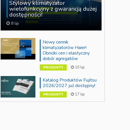
Stylowy klimatyzator
wielofunkcyjny z gwarancją dużej
dostępności!
8 lip
Nowy cennik
klimatyzatorów Haier!
Obniżki cen i elastyczny
dobór agregatów
10 lip
PRODUKTY
Katalog Produktów Fujitsu
2026/2027 już dostępny!
17 lip
PRODUKTY