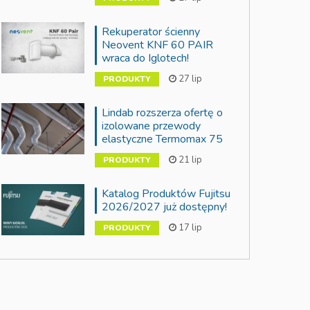
Rekuperator ścienny
Neovent KNF 60 PAIR
wraca do Iglotech!
27 lip
PRODUKTY
Lindab rozszerza ofertę o
izolowane przewody
elastyczne Termomax 75
21 lip
PRODUKTY
Katalog Produktów Fujitsu
2026/2027 już dostępny!
17 lip
PRODUKTY