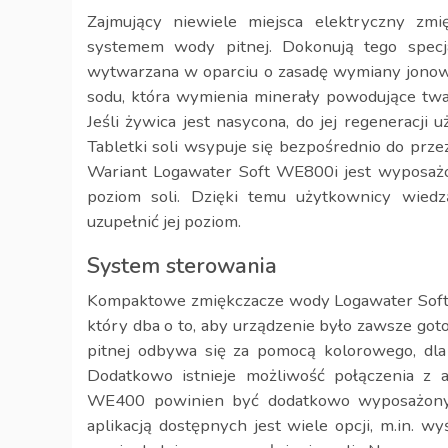
Zajmujący niewiele miejsca elektryczny z
systemem wody pitnej. Dokonują tego specja
wytwarzana w oparciu o zasadę wymiany jonowe
sodu, która wymienia minerały powodujące twar
Jeśli żywica jest nasycona, do jej regeneracji 
Tabletki soli wsypuje się bezpośrednio do prz
Wariant Logawater Soft WE800i jest wyposażon
poziom soli. Dzięki temu użytkownicy wiedz
uzupełnić jej poziom.
System sterowania
Kompaktowe zmiękczacze wody Logawater Soft
który dba o to, aby urządzenie było zawsze go
pitnej odbywa się za pomocą kolorowego, dl
Dodatkowo istnieje możliwość połączenia z 
WE400 powinien być dodatkowo wyposażony w
aplikacją dostępnych jest wiele opcji, m.in. 