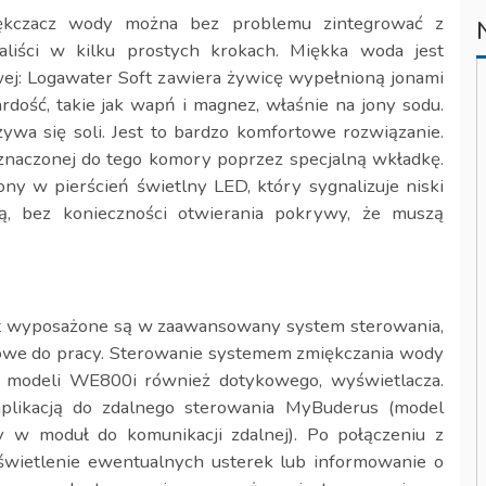
miękczacz wody można bez problemu zintegrować z
liści w kilku prostych krokach. Miękka woda jest
j: Logawater Soft zawiera żywicę wypełnioną jonami
dość, takie jak wapń i magnez, właśnie na jony sodu.
używa się soli. Jest to bardzo komfortowe rozwiązanie.
eznaczonej do tego komory poprzez specjalną wkładkę.
y w pierścień świetlny LED, który sygnalizuje niski
ą, bez konieczności otwierania pokrywy, że muszą
 wyposażone są w zaawansowany system sterowania,
towe do pracy. Sterowanie systemem zmiękczania wody
a modeli WE800i również dotykowego, wyświetlacza.
aplikacją do zdalnego sterowania MyBuderus (model
 moduł do komunikacji zdalnej). Po połączeniu z
wyświetlenie ewentualnych usterek lub informowanie o