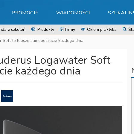
PROMOCJE
WIADOMOŚCI
SZUKAJ I
ndarz szkoleń
Produkty
Firmy
Okiem praktyka
Śla
 Soft to lepsze samopoczucie każdego dnia
uderus Logawater Soft
cie każdego dnia