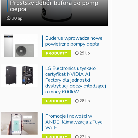
Prostszy dobór bufora do pomp
ciepła
30 lip
Buderus wprowadza nowe
powietrzne pompy ciepła
29 lip
PRODUKTY
LG Electronics uzyskało
certyfikat NVIDIA AI
Factory dla jednostki
dystrybucji cieczy chłodzącej
o mocy 600kW
28 lip
PRODUKTY
Promocje i nowości w
ANDE. Klimatyzacja z Tuya
Wi-Fi
27 lip
PRODUKTY