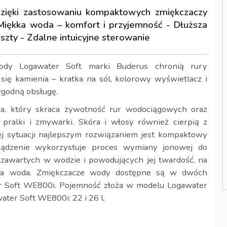
 dzięki zastosowaniu kompaktowych zmiękczaczy
ękka woda – komfort i przyjemność - Dłuższa
szty - Zdalne intuicyjne sterowanie
dy Logawater Soft marki Buderus chronią rury
ę kamienia – kratka na sól, kolorowy wyświetlacz i
ygodną obsługę.
a, który skraca żywotność rur wodociągowych oraz
pralki i zmywarki. Skóra i włosy również cierpią z
j sytuacji najlepszym rozwiązaniem jest kompaktowy
ządzenie wykorzystuje proces wymiany jonowej do
zawartych w wodzie i powodujących jej twardość, na
ękka woda. Zmiękczacze wody dostępne są w dwóch
r Soft WE800i. Pojemność złoża w modelu Logawater
ater Soft WE800i: 22 i 26 l.