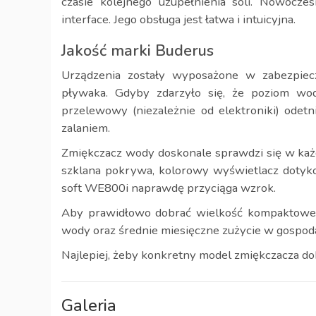
czasie kolejnego uzupełnienia soli. Nowocz
interface. Jego obsługa jest łatwa i intuicyjna.
Jakość marki Buderus
Urządzenia zostały wyposażone w zabezpiecz
pływaka. Gdyby zdarzyło się, że poziom wod
przelewowy (niezależnie od elektroniki) odet
zalaniem.
Zmiękczacz wody doskonale sprawdzi się w każ
szklana pokrywa, kolorowy wyświetlacz dotyko
soft WE800i naprawdę przyciąga wzrok.
Aby prawidłowo dobrać wielkość kompaktoweg
wody oraz średnie miesięczne zużycie w gospo
Najlepiej, żeby konkretny model zmiękczacza do
Galeria