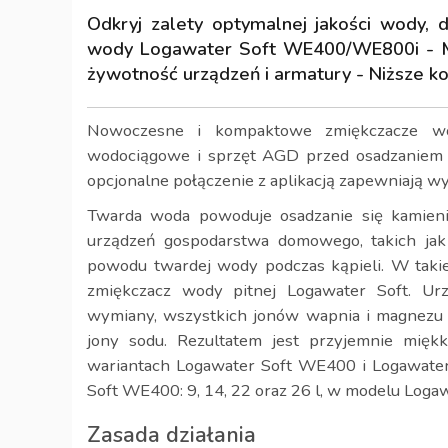
Odkryj zalety optymalnej jakości wody,
wody Logawater Soft WE400/WE800i - Mi
żywotność urządzeń i armatury - Niższe ko
Nowoczesne i kompaktowe zmiękczacze wo
wodociągowe i sprzęt AGD przed osadzaniem si
opcjonalne połączenie z aplikacją zapewniają w
Twarda woda powoduje osadzanie się kamieni
urządzeń gospodarstwa domowego, takich jak 
powodu twardej wody podczas kąpieli. W takie
zmiękczacz wody pitnej Logawater Soft. Ur
wymiany, wszystkich jonów wapnia i magnezu 
jony sodu. Rezultatem jest przyjemnie mi
wariantach Logawater Soft WE400 i Logawate
Soft WE400: 9, 14, 22 oraz 26 l, w modelu Logaw
Zasada działania