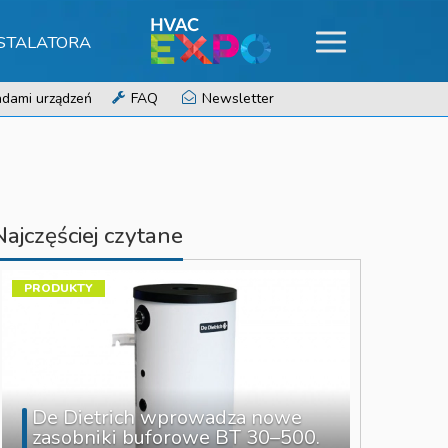
NSTALATORA
dami urządzeń
FAQ
Newsletter
Najczęściej czytane
PRODUKTY
De Dietrich wprowadza nowe
zasobniki buforowe BT 30–500.