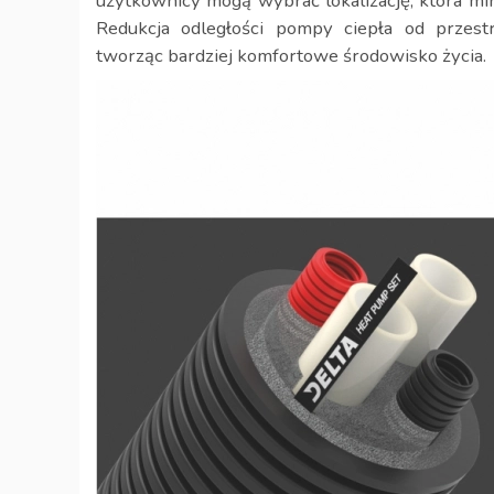
użytkownicy mogą wybrać lokalizację, która min
Redukcja odległości pompy ciepła od przest
tworząc bardziej komfortowe środowisko życia.