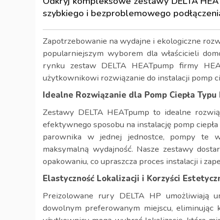
Odkryj kompleksowe zestawy DELTA HEAT
szybkiego i bezproblemowego podłączen
Zapotrzebowanie na wydajne i ekologiczne rozwi
popularniejszym wyborem dla właścicieli dom
rynku zestaw DELTA HEATpump firmy HEAT
użytkownikowi rozwiązanie do instalacji pomp c
Idealne Rozwiązanie dla Pomp Ciepła Typu
Zestawy DELTA HEATpump to idealne rozwiązan
efektywnego sposobu na instalację pomp ciepła t
parownika w jednej jednostce, pompy te wy
maksymalną wydajność. Nasze zestawy dosta
opakowaniu, co upraszcza proces instalacji i za
Elastyczność Lokalizacji i Korzyści Estetycz
Preizolowane rury DELTA HP umożliwiają um
dowolnym preferowanym miejscu, eliminując k