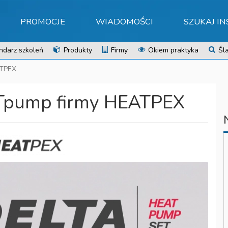
PROMOCJE
WIADOMOŚCI
SZUKAJ I
ndarz szkoleń
Produkty
Firmy
Okiem praktyka
Śla
ATPEX
Tpump firmy HEATPEX