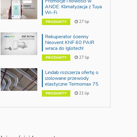
Promocje i nowości w
ANDE. Klimatyzacja z Tuya
Wi-Fi
27 lip
PRODUKTY
Rekuperator ścienny
Neovent KNF 60 PAIR
wraca do Iglotech!
27 lip
PRODUKTY
Lindab rozszerza ofertę o
izolowane przewody
elastyczne Termomax 75
21 lip
PRODUKTY