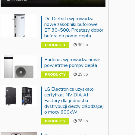
De Dietrich wprowadza
nowe zasobniki buforowe
BT 30–500. Prostszy dobór
bufora do pomp ciepła
30 lip
PRODUKTY
Buderus wprowadza nowe
powietrzne pompy ciepła
29 lip
PRODUKTY
LG Electronics uzyskało
certyfikat NVIDIA AI
Factory dla jednostki
dystrybucji cieczy chłodzącej
o mocy 600kW
28 lip
PRODUKTY