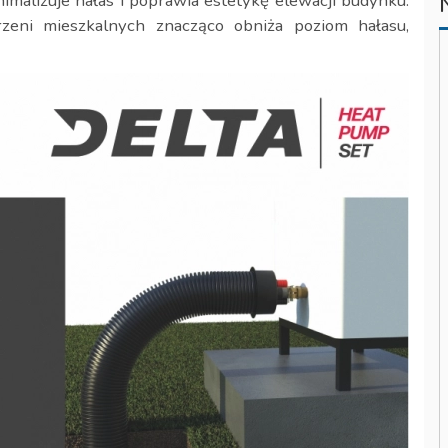
imalizuje hałas i poprawia estetykę elewacji budynku.
rzeni mieszkalnych znacząco obniża poziom hałasu,