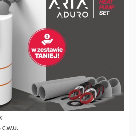
X
 C.W.U.