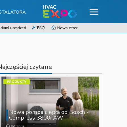
NSTALATORA
dami urządzeń
FAQ
Newsletter
Najczęściej czytane
PRODUKTY
Nowa pompa ciepła od Bosch -
Compress 3800i AW
Wczoraj