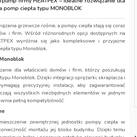
pump firmy HEATPEX – idealne rozwiązanie dla
ia pomp ciepła typu MONOBLOK
ązania grzewcze rośnie, a pompy ciepła stają się coraz
ów i firm. Wśród różnorodnych opcji dostępnych na
PEX wyróżnia się jako kompleksowe i przyjazne
iepła typu Monoblok.
 Monoblok
ie dla właścicieli domów i firm, którzy poszukują
ypu Monoblok. Dzięki integracji sprężarki, skraplacza i
magają precyzyjnej instalacji, aby zagwarantować
rczają wszystkich niezbędnych elementów w jednym
pewnia pełną kompatybilność.
ne
ieszczenie zewnętrznej jednostki pompy ciepła w
onieczność montażu jej blisko budynku. Dzięki temu