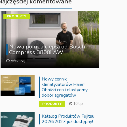
Najczęściej komentowane
PRODUKTY
Nowa pompa ciepła od Bosch -
Compress 3800i AW
Wczoraj
Nowy cennik
klimatyzatorów Haier!
Obniżki cen i elastyczny
dobór agregatów
10 lip
PRODUKTY
Katalog Produktów Fujitsu
2026/2027 już dostępny!