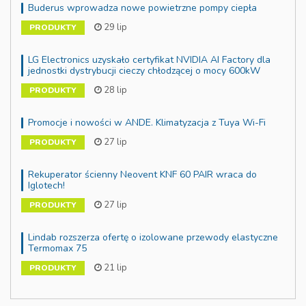
Buderus wprowadza nowe powietrzne pompy ciepła
29 lip
PRODUKTY
LG Electronics uzyskało certyfikat NVIDIA AI Factory dla
jednostki dystrybucji cieczy chłodzącej o mocy 600kW
28 lip
PRODUKTY
Promocje i nowości w ANDE. Klimatyzacja z Tuya Wi-Fi
27 lip
PRODUKTY
Rekuperator ścienny Neovent KNF 60 PAIR wraca do
Iglotech!
27 lip
PRODUKTY
Lindab rozszerza ofertę o izolowane przewody elastyczne
Termomax 75
21 lip
PRODUKTY