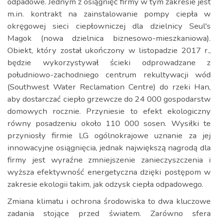
odpadowe. Jednym z osiągnięć firmy w tym zakresie jest
m.in. kontrakt na zainstalowanie pompy ciepła w
okręgowej sieci ciepłowniczej dla dzielnicy Seul's
Magok (nowa dzielnica biznesowo-mieszkaniowa).
Obiekt, który został ukończony w listopadzie 2017 r.,
będzie wykorzystywał ścieki odprowadzane z
południowo-zachodniego centrum rekultywacji wód
(Southwest Water Reclamation Centre) do rzeki Han,
aby dostarczać ciepło grzewcze do 24 000 gospodarstw
domowych rocznie. Przyniesie to efekt ekologiczny
równy posadzeniu około 110 000 sosen. Wysiłki te
przyniosły firmie LG ogólnokrajowe uznanie za jej
innowacyjne osiągnięcia, jednak największą nagrodą dla
firmy jest wyraźne zmniejszenie zanieczyszczenia i
wyższa efektywność energetyczna dzięki postępom w
zakresie ekologii takim, jak odzysk ciepła odpadowego.
Zmiana klimatu i ochrona środowiska to dwa kluczowe
zadania stojące przed światem. Zarówno sfera