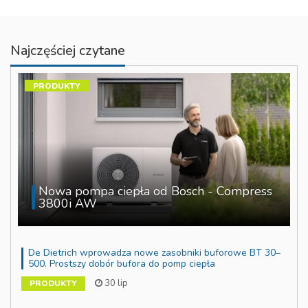
Najczęściej czytane
PRODUKTY
Nowa pompa ciepła od Bosch - Compress
3800i AW
De Dietrich wprowadza nowe zasobniki buforowe BT 30–
500. Prostszy dobór bufora do pomp ciepła
30 lip
PRODUKTY