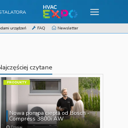
NSTALATORA
dami urządzeń
FAQ
Newsletter
Najczęściej czytane
PRODUKTY
Nowa pompa ciepła od Bosch -
Compress 3800i AW
Dzisiaj