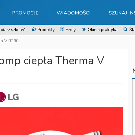
PROMOCJE
WIADOMOŚCI
SZUKAJ I
ndarz szkoleń
Produkty
Firmy
Okiem praktyka
Śla
ma V R290
omp ciepła Therma V