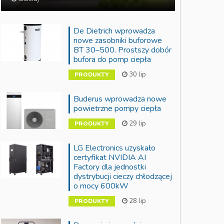
De Dietrich wprowadza
nowe zasobniki buforowe
BT 30–500. Prostszy dobór
bufora do pomp ciepła
30 lip
PRODUKTY
Buderus wprowadza nowe
powietrzne pompy ciepła
29 lip
PRODUKTY
LG Electronics uzyskało
certyfikat NVIDIA AI
Factory dla jednostki
dystrybucji cieczy chłodzącej
o mocy 600kW
28 lip
PRODUKTY