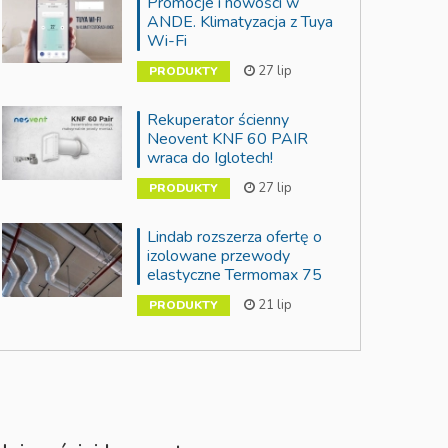
Promocje i nowości w
ANDE. Klimatyzacja z Tuya
Wi-Fi
27 lip
PRODUKTY
Rekuperator ścienny
Neovent KNF 60 PAIR
wraca do Iglotech!
27 lip
PRODUKTY
Lindab rozszerza ofertę o
izolowane przewody
elastyczne Termomax 75
21 lip
PRODUKTY