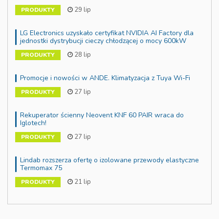
29 lip
PRODUKTY
LG Electronics uzyskało certyfikat NVIDIA AI Factory dla
jednostki dystrybucji cieczy chłodzącej o mocy 600kW
28 lip
PRODUKTY
Promocje i nowości w ANDE. Klimatyzacja z Tuya Wi-Fi
27 lip
PRODUKTY
Rekuperator ścienny Neovent KNF 60 PAIR wraca do
Iglotech!
27 lip
PRODUKTY
Lindab rozszerza ofertę o izolowane przewody elastyczne
Termomax 75
21 lip
PRODUKTY