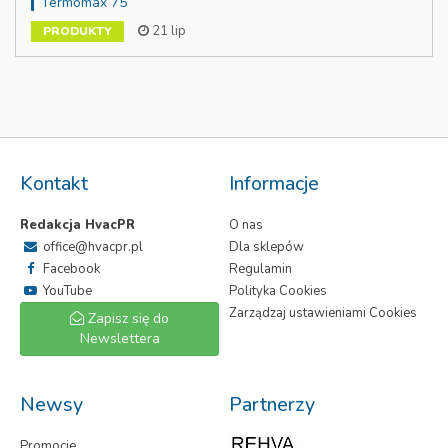
Termomax 75
21 lip
PRODUKTY
Kontakt
Informacje
Redakcja HvacPR
O nas
office@hvacpr.pl
Dla sklepów
Facebook
Regulamin
YouTube
Polityka Cookies
Zarządzaj ustawieniami Cookies
Zapisz się do
Newslettera
Newsy
Partnerzy
Promocje