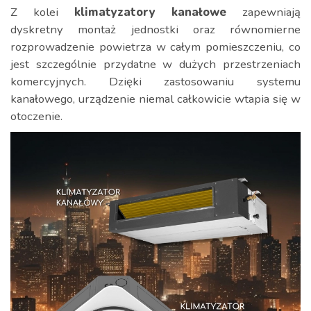
Z kolei
klimatyzatory kanałowe
zapewniają
dyskretny montaż jednostki oraz równomierne
rozprowadzenie powietrza w całym pomieszczeniu, co
jest szczególnie przydatne w dużych przestrzeniach
komercyjnych. Dzięki zastosowaniu systemu
kanałowego, urządzenie niemal całkowicie wtapia się w
otoczenie.