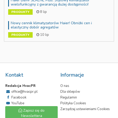
Haier B&W SERENE Plus: Stylowy klimatyzator
wielofunkcyjny z gwarancją dużej dostępności!
8 lip
PRODUKTY
Nowy cennik klimatyzatorów Haier! Obniżki cen i
elastyczny dobór agregatów
10 lip
PRODUKTY
Kontakt
Informacje
Redakcja HvacPR
O nas
office@hvacpr.pl
Dla sklepów
Facebook
Regulamin
YouTube
Polityka Cookies
Zarządzaj ustawieniami Cookies
Zapisz się do
Newslettera