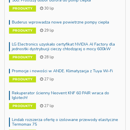
500. Prostszy dobór bufora do pomp ciepła
30 lip
PRODUKTY
Buderus wprowadza nowe powietrzne pompy ciepła
29 lip
PRODUKTY
LG Electronics uzyskało certyfikat NVIDIA AI Factory dla
jednostki dystrybucji cieczy chłodzącej o mocy 600kW
28 lip
PRODUKTY
Promocje i nowości w ANDE. Klimatyzacja z Tuya Wi-Fi
27 lip
PRODUKTY
Rekuperator ścienny Neovent KNF 60 PAIR wraca do
Iglotech!
27 lip
PRODUKTY
Lindab rozszerza ofertę o izolowane przewody elastyczne
Termomax 75