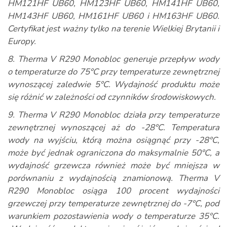
HM121HF UB60, HM123HF UB60, HM141HF UB60,
HM143HF UB60, HM161HF UB60 i HM163HF UB60.
Certyfikat jest ważny tylko na terenie Wielkiej Brytanii i
Europy.
8. Therma V R290 Monobloc generuje przepływ wody
o temperaturze do 75°C przy temperaturze zewnętrznej
wynoszącej zaledwie 5°C. Wydajność produktu może
się różnić w zależności od czynników środowiskowych.
9. Therma V R290 Monobloc działa przy temperaturze
zewnętrznej wynoszącej aż do -28°C. Temperatura
wody na wyjściu, którą można osiągnąć przy -28°C,
może być jednak ograniczona do maksymalnie 50°C, a
wydajność grzewcza również może być mniejsza w
porównaniu z wydajnością znamionową. Therma V
R290 Monobloc osiąga 100 procent wydajności
grzewczej przy temperaturze zewnętrznej do -7°C, pod
warunkiem pozostawienia wody o temperaturze 35°C.