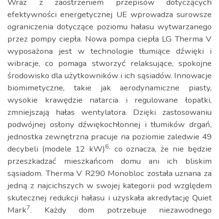
Wraz z zaostrzeniem przepisów dotyczących
efektywności energetycznej UE wprowadza surowsze
ograniczenia dotyczące poziomu hałasu wytwarzanego
przez pompy ciepła. Nowa pompa ciepła LG Therma V
wyposażona jest w technologie tłumiące dźwięki i
wibracje, co pomaga stworzyć relaksujące, spokojne
środowisko dla użytkowników i ich sąsiadów. Innowacje
biomimetyczne, takie jak aerodynamiczne piasty,
wysokie krawędzie natarcia i regulowane łopatki,
zmniejszają hałas wentylatora. Dzięki zastosowaniu
podwójnej osłony dźwiękochłonnej i tłumików drgań,
jednostka zewnętrzna pracuje na poziomie zaledwie 49
6,
decybeli (modele 12 kW)
co oznacza, że nie będzie
przeszkadzać mieszkańcom domu ani ich bliskim
sąsiadom. Therma V R290 Monobloc została uznana za
jedną z najcichszych w swojej kategorii pod względem
skutecznej redukcji hałasu i uzyskała akredytację Quiet
7
Mark
. Każdy dom potrzebuje niezawodnego