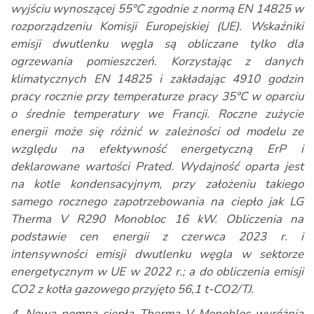
wyjściu wynoszącej 55°C zgodnie z normą EN 14825 w
rozporządzeniu Komisji Europejskiej (UE). Wskaźniki
emisji dwutlenku węgla są obliczane tylko dla
ogrzewania pomieszczeń. Korzystając z danych
klimatycznych EN 14825 i zakładając 4910 godzin
pracy rocznie przy temperaturze pracy 35°C w oparciu
o średnie temperatury we Francji. Roczne zużycie
energii może się różnić w zależności od modelu ze
względu na efektywność energetyczną ErP i
deklarowane wartości Prated. Wydajność oparta jest
na kotle kondensacyjnym, przy założeniu takiego
samego rocznego zapotrzebowania na ciepło jak LG
Therma V R290 Monobloc 16 kW. Obliczenia na
podstawie cen energii z czerwca 2023 r. i
intensywności emisji dwutlenku węgla w sektorze
energetycznym w UE w 2022 r.; a do obliczenia emisji
CO2 z kotła gazowego przyjęto 56,1 t-CO2/TJ.
4. Nowa pompa ciepła Therma V Monobloc wyróżnia