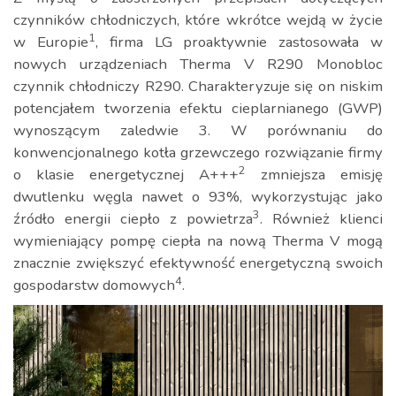
czynników chłodniczych, które wkrótce wejdą w życie
1
w Europie
, firma LG proaktywnie zastosowała w
nowych urządzeniach Therma V R290 Monobloc
czynnik chłodniczy R290. Charakteryzuje się on niskim
potencjałem tworzenia efektu cieplarnianego (GWP)
wynoszącym zaledwie 3. W porównaniu do
konwencjonalnego kotła grzewczego rozwiązanie firmy
2
o klasie energetycznej A+++
zmniejsza emisję
dwutlenku węgla nawet o 93%, wykorzystując jako
3
źródło energii ciepło z powietrza
. Również klienci
wymieniający pompę ciepła na nową Therma V mogą
znacznie zwiększyć efektywność energetyczną swoich
4
gospodarstw domowych
.