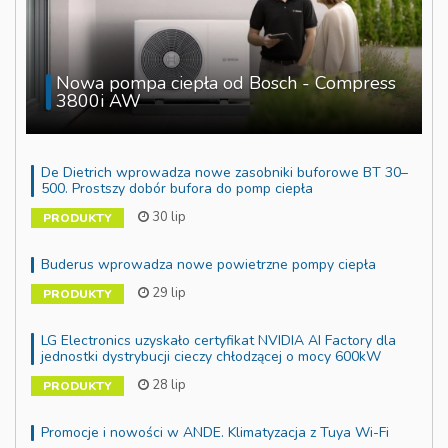
Nowa pompa ciepła od Bosch - Compress
3800i AW
De Dietrich wprowadza nowe zasobniki buforowe BT 30–
500. Prostszy dobór bufora do pomp ciepła
30 lip
PRODUKTY
Buderus wprowadza nowe powietrzne pompy ciepła
29 lip
PRODUKTY
LG Electronics uzyskało certyfikat NVIDIA AI Factory dla
jednostki dystrybucji cieczy chłodzącej o mocy 600kW
28 lip
PRODUKTY
Promocje i nowości w ANDE. Klimatyzacja z Tuya Wi-Fi