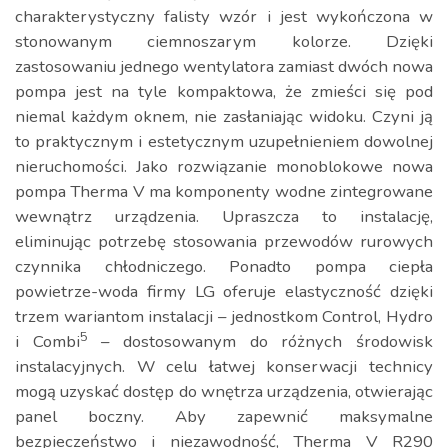
charakterystyczny falisty wzór i jest wykończona w
stonowanym ciemnoszarym kolorze. Dzięki
zastosowaniu jednego wentylatora zamiast dwóch nowa
pompa jest na tyle kompaktowa, że zmieści się pod
niemal każdym oknem, nie zasłaniając widoku. Czyni ją
to praktycznym i estetycznym uzupełnieniem dowolnej
nieruchomości. Jako rozwiązanie monoblokowe nowa
pompa Therma V ma komponenty wodne zintegrowane
wewnątrz urządzenia. Upraszcza to instalację,
eliminując potrzebę stosowania przewodów rurowych
czynnika chłodniczego. Ponadto pompa ciepła
powietrze-woda firmy LG oferuje elastyczność dzięki
trzem wariantom instalacji – jednostkom Control, Hydro
5
i Combi
– dostosowanym do różnych środowisk
instalacyjnych. W celu łatwej konserwacji technicy
mogą uzyskać dostęp do wnętrza urządzenia, otwierając
panel boczny. Aby zapewnić maksymalne
bezpieczeństwo i niezawodność, Therma V R290