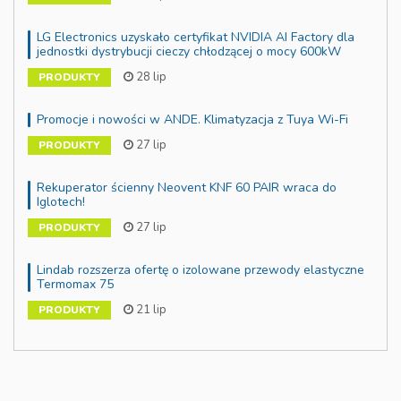
LG Electronics uzyskało certyfikat NVIDIA AI Factory dla
jednostki dystrybucji cieczy chłodzącej o mocy 600kW
28 lip
PRODUKTY
Promocje i nowości w ANDE. Klimatyzacja z Tuya Wi-Fi
27 lip
PRODUKTY
Rekuperator ścienny Neovent KNF 60 PAIR wraca do
Iglotech!
27 lip
PRODUKTY
Lindab rozszerza ofertę o izolowane przewody elastyczne
Termomax 75
21 lip
PRODUKTY