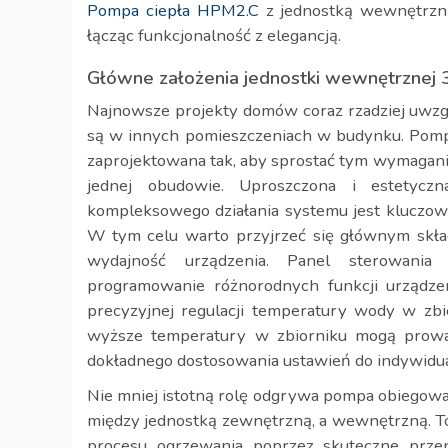
Pompa ciepła HPM2.C
z jednostką wewnętrzn
łącząc funkcjonalność z elegancją.
Główne założenia jednostki wewnętrznej 3
Najnowsze projekty domów coraz rzadziej uwzg
są w innych pomieszczeniach w budynku. Pomp
zaprojektowana tak, aby sprostać tym wymagani
jednej obudowie. Uproszczona i estetyczn
kompleksowego działania systemu jest kluczow
W tym celu warto przyjrzeć się głównym skła
wydajność urządzenia. Panel sterowania 
programowanie różnorodnych funkcji urządze
precyzyjnej regulacji temperatury wody w zbi
wyższe temperatury w zbiorniku mogą prowad
dokładnego dostosowania ustawień do indywidu
Nie mniej istotną rolę odgrywa pompa obiegowa
między jednostką zewnętrzną, a wewnętrzną. T
procesu ogrzewania poprzez skuteczne prze