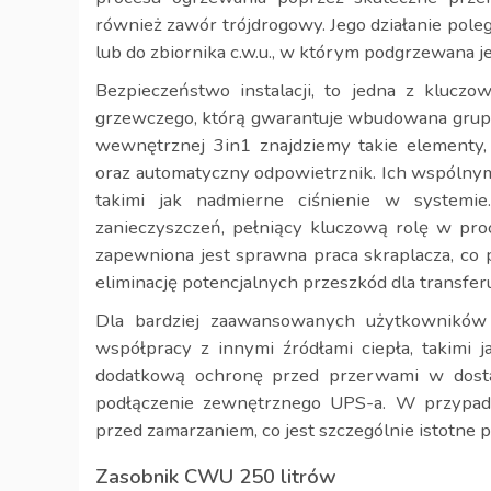
również zawór trójdrogowy. Jego działanie poleg
lub do zbiornika c.w.u., w którym podgrzewana j
Bezpieczeństwo instalacji, to jedna z kluczo
grzewczego, którą gwarantuje wbudowana grupa
wewnętrznej 3in1 znajdziemy takie elementy,
oraz automatyczny odpowietrznik. Ich wspólnym
takimi jak nadmierne ciśnienie w systemi
zanieczyszczeń, pełniący kluczową rolę w proc
zapewniona jest sprawna praca skraplacza, co 
eliminację potencjalnych przeszkód dla transferu
Dla bardziej zaawansowanych użytkowników i
współpracy z innymi źródłami ciepła, takimi 
dodatkową ochronę przed przerwami w dosta
podłączenie zewnętrznego UPS-a. W przypadku
przed zamarzaniem, co jest szczególnie istotne p
Zasobnik CWU 250 litrów