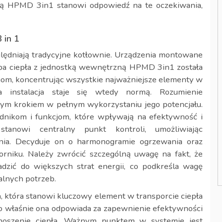
ą HPMD 3in1 stanowi odpowiedź na te oczekiwania,
 in 1
lędniają tradycyjne kotłownie. Urządzenia montowane
a ciepła z jednostką wewnętrzną HPMD 3in1 została
om, koncentrując wszystkie najważniejsze elementy w
a instalacja staje się wtedy normą. Rozumienie
ym krokiem w pełnym wykorzystaniu jego potencjału.
dnikom i funkcjom, które wpływają na efektywność i
stanowi centralny punkt kontroli, umożliwiając
nia. Decyduje on o harmonogramie ogrzewania oraz
orniku. Należy zwrócić szczególną uwagę na fakt, że
zić do większych strat energii, co podkreśla wagę
alnych potrzeb.
, która stanowi kluczowy element w transporcie ciepła
o właśnie ona odpowiada za zapewnienie efektywności
noszenie ciepła. Ważnym punktem w systemie jest