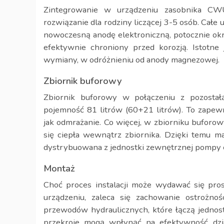
Zintegrowanie w urządzeniu zasobnika CWU
rozwiązanie dla rodziny liczącej 3-5 osób. Całe
nowoczesną anodę elektroniczną, potocznie okreś
efektywnie chroniony przed korozją. Istotne
wymiany, w odróżnieniu od anody magnezowej.
Zbiornik buforowy
Zbiornik buforowy w połączeniu z pozost
pojemność 81 litrów (60+21 litrów). To zapewn
jak odmrażanie. Co więcej, w zbiorniku buforo
się ciepła wewnątrz zbiornika. Dzięki temu 
dystrybuowana z jednostki zewnętrznej pompy c
Montaż
Choć proces instalacji może wydawać się pro
urządzeniu, zaleca się zachowanie ostrożno
przewodów hydraulicznych, które łączą jedno
przekroje mogą wpłynąć na efektywność dzi