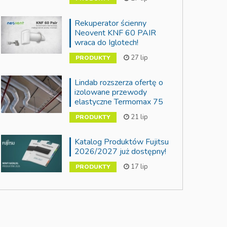
Rekuperator ścienny
Neovent KNF 60 PAIR
wraca do Iglotech!
27 lip
PRODUKTY
Lindab rozszerza ofertę o
izolowane przewody
elastyczne Termomax 75
21 lip
PRODUKTY
Katalog Produktów Fujitsu
2026/2027 już dostępny!
17 lip
PRODUKTY