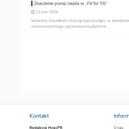
Znaczenie pomp ciepła w „Fit for 55”
11 kwi 2024
Jesteśmy świadkami znaczącego postępu w dziedzini
zrównoważonego ogrzewania budynków...
iem
 dodajemy
Kontakt
Infor
Redakcja HvacPR
O nas