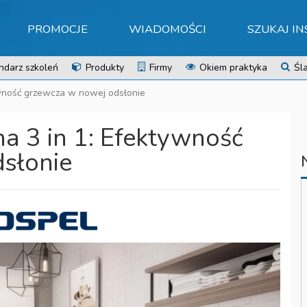
PROMOCJE
WIADOMOŚCI
SZUKAJ I
ndarz szkoleń
Produkty
Firmy
Okiem praktyka
Śla
wność grzewcza w nowej odsłonie
a 3 in 1: Efektywność
słonie