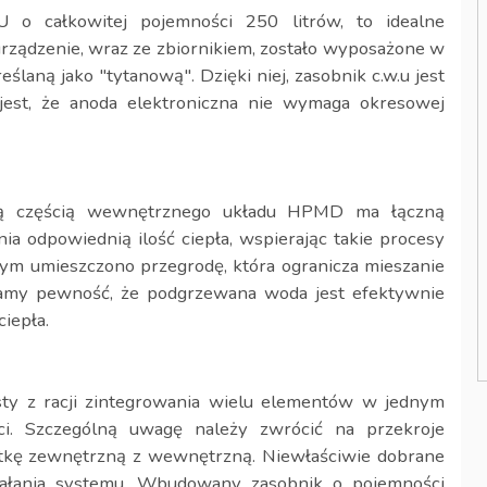
 o całkowitej pojemności 250 litrów, to idealne
 urządzenie, wraz ze zbiornikiem, zostało wyposażone w
laną jako "tytanową". Dzięki niej, zasobnik c.w.u jest
 jest, że anoda elektroniczna nie wymaga okresowej
ałą częścią wewnętrznego układu HPMD ma łączną
ia odpowiednią ilość ciepła, wspierając takie procesy
wym umieszczono przegrodę, która ogranicza mieszanie
mamy pewność, że podgrzewana woda jest efektywnie
iepła.
sty z racji zintegrowania wielu elementów w jednym
ści. Szczególną uwagę należy zwrócić na przekroje
stkę zewnętrzną z wewnętrzną. Niewłaściwie dobrane
ałania systemu. Wbudowany zasobnik o pojemności