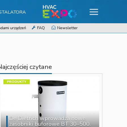
NSTALATORA
dami urządzeń
FAQ
Newsletter
Najczęściej czytane
PRODUKTY
De Dietrich wprowadza nowe
zasobniki buforowe BT 30–500.