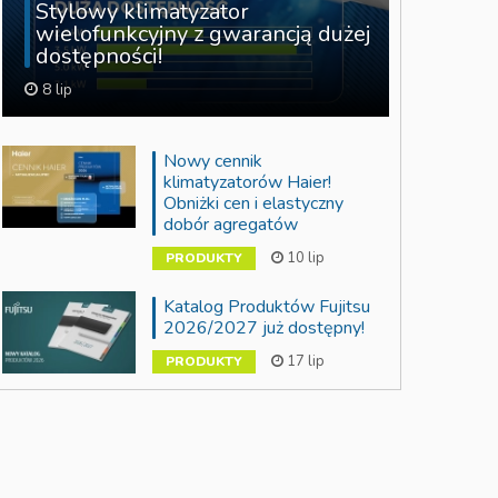
Stylowy klimatyzator
wielofunkcyjny z gwarancją dużej
dostępności!
8 lip
Nowy cennik
klimatyzatorów Haier!
Obniżki cen i elastyczny
dobór agregatów
10 lip
PRODUKTY
Katalog Produktów Fujitsu
2026/2027 już dostępny!
17 lip
PRODUKTY