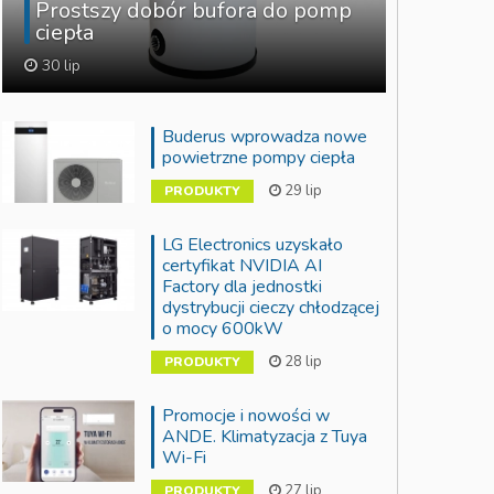
Prostszy dobór bufora do pomp
ciepła
30 lip
Buderus wprowadza nowe
powietrzne pompy ciepła
29 lip
PRODUKTY
LG Electronics uzyskało
certyfikat NVIDIA AI
Factory dla jednostki
dystrybucji cieczy chłodzącej
o mocy 600kW
28 lip
PRODUKTY
Promocje i nowości w
ANDE. Klimatyzacja z Tuya
Wi-Fi
27 lip
PRODUKTY