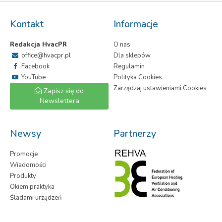
Kontakt
Informacje
Redakcja HvacPR
O nas
office@hvacpr.pl
Dla sklepów
Facebook
Regulamin
YouTube
Polityka Cookies
Zarządzaj ustawieniami Cookies
Zapisz się do
Newslettera
Newsy
Partnerzy
Promocje
Wiadomości
Produkty
Okiem praktyka
Śladami urządzeń