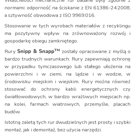
Właściwości mechaniczne rur badane były zgodnie z
normami: odporność na ściskanie z EN 61386-24:2008,
a sztywność obwodowa z ISO 9969:016.
Stosowanie w tych wyrobach materiałów z recyklingu
ma pozytywny wpływ na zrównoważony rozwój i
gospodarkę obiegu zamkniętego.
TM
Rury
Snipp & Snapp
zostały opracowane z myślą o
bardzo trudnych warunkach. Rury zapewniają ochronę
w przypadku tymczasowego lub stałego ułożenia na
powierzchni i w ziemi, na lądzie i w wodzie, w
środowisku miejskim i wiejskim. Rury można również
stosować do ochrony kabli energetycznych czy
światłowodowych, w bardzo wrażliwych miejscach np.
na kolei, farmach wiatrowych, przemyśle, placach
budów.
Istotną zaletą tych rur dwudzielnych jest prosty i szybki
montaż, jak i demontaż, bez użycia narzędzi.