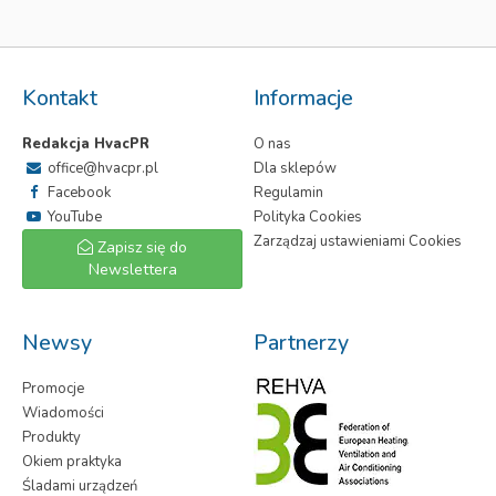
Kontakt
Informacje
Redakcja HvacPR
O nas
office@hvacpr.pl
Dla sklepów
Facebook
Regulamin
YouTube
Polityka Cookies
Zarządzaj ustawieniami Cookies
Zapisz się do
Newslettera
Newsy
Partnerzy
Promocje
Wiadomości
Produkty
Okiem praktyka
Śladami urządzeń