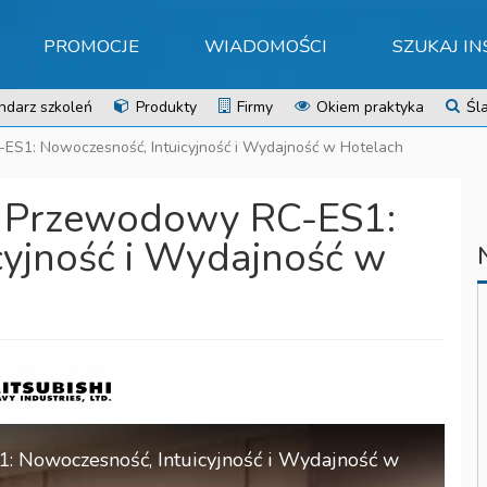
PROMOCJE
WIADOMOŚCI
SZUKAJ I
ndarz szkoleń
Produkty
Firmy
Okiem praktyka
Śla
S1: Nowoczesność, Intuicyjność i Wydajność w Hotelach
 Przewodowy RC-ES1:
cyjność i Wydajność w
 Nowoczesność, Intuicyjność i Wydajność w