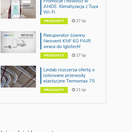
Promocje i nowości w
ANDE. Klimatyzacja z Tuya
Wi-Fi
27 lip
PRODUKTY
Rekuperator ścienny
Neovent KNF 60 PAIR
wraca do Iglotech!
27 lip
PRODUKTY
Lindab rozszerza ofertę o
izolowane przewody
elastyczne Termomax 75
21 lip
PRODUKTY