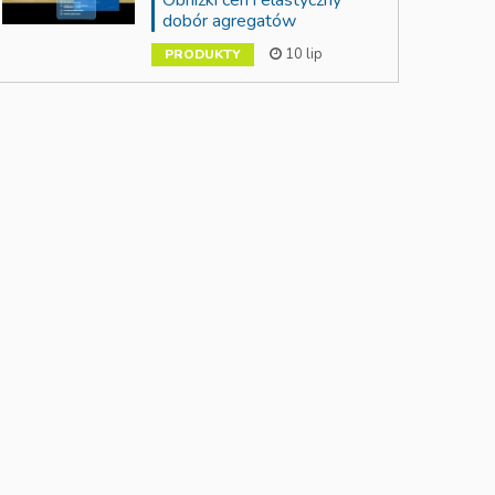
Obniżki cen i elastyczny
dobór agregatów
10 lip
PRODUKTY