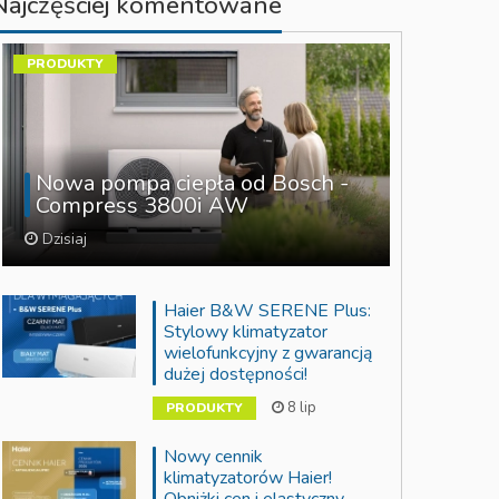
Najczęściej komentowane
PRODUKTY
Nowa pompa ciepła od Bosch -
Compress 3800i AW
Dzisiaj
Haier B&W SERENE Plus:
Stylowy klimatyzator
wielofunkcyjny z gwarancją
dużej dostępności!
8 lip
PRODUKTY
Nowy cennik
klimatyzatorów Haier!