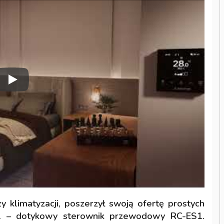
Dotykowy Sterownik Przewodowy RC-ES1: Nowoczesność, Intuicyj
ży klimatyzacji, poszerzył swoją ofertę prostych
 – dotykowy sterownik przewodowy RC-ES1.