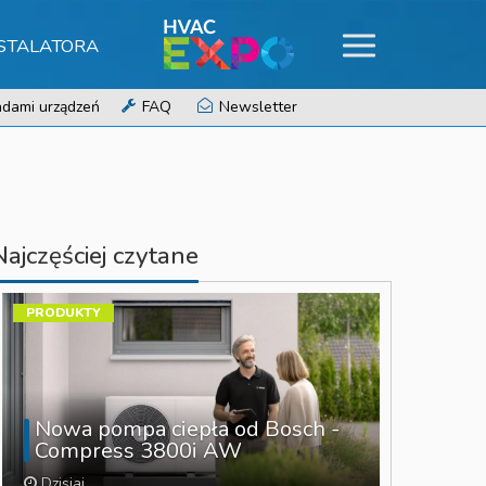
NSTALATORA
dami urządzeń
FAQ
Newsletter
Najczęściej czytane
PRODUKTY
Nowa pompa ciepła od Bosch -
Compress 3800i AW
Dzisiaj