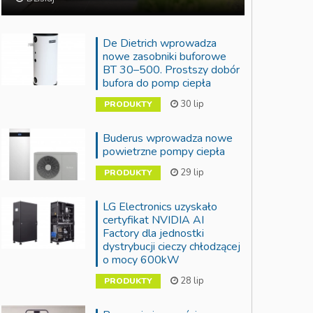
De Dietrich wprowadza
nowe zasobniki buforowe
BT 30–500. Prostszy dobór
bufora do pomp ciepła
30 lip
PRODUKTY
ność i Wydajność w Hotelach
Buderus wprowadza nowe
powietrzne pompy ciepła
29 lip
PRODUKTY
LG Electronics uzyskało
certyfikat NVIDIA AI
Factory dla jednostki
dystrybucji cieczy chłodzącej
o mocy 600kW
28 lip
PRODUKTY