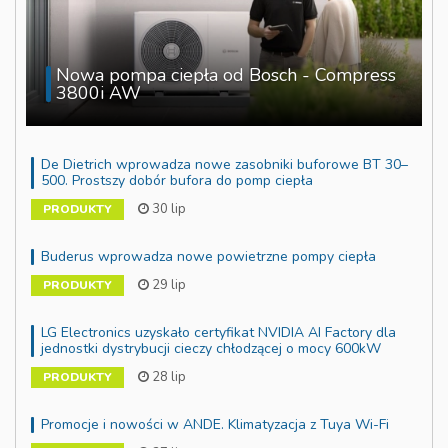
Nowa pompa ciepła od Bosch - Compress
3800i AW
De Dietrich wprowadza nowe zasobniki buforowe BT 30–
500. Prostszy dobór bufora do pomp ciepła
30 lip
PRODUKTY
Buderus wprowadza nowe powietrzne pompy ciepła
29 lip
PRODUKTY
LG Electronics uzyskało certyfikat NVIDIA AI Factory dla
jednostki dystrybucji cieczy chłodzącej o mocy 600kW
28 lip
PRODUKTY
Promocje i nowości w ANDE. Klimatyzacja z Tuya Wi-Fi