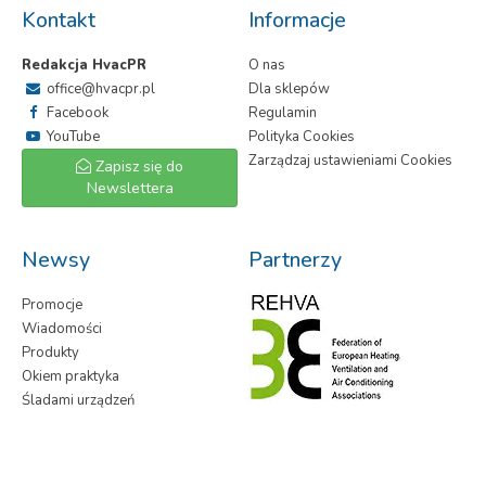
Kontakt
Informacje
Redakcja HvacPR
O nas
office@hvacpr.pl
Dla sklepów
Facebook
Regulamin
YouTube
Polityka Cookies
Zarządzaj ustawieniami Cookies
Zapisz się do
Newslettera
Newsy
Partnerzy
Promocje
Wiadomości
Produkty
Okiem praktyka
Śladami urządzeń