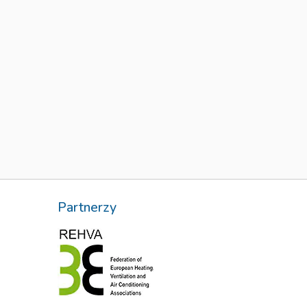
zolacja – podstawa zdrowego i trwałego
budynku
10 lip
zpieczeństwo pożarowe, dobra jakość powietrza
wnętrznego, efektywność energetyczna i...
Partnerzy