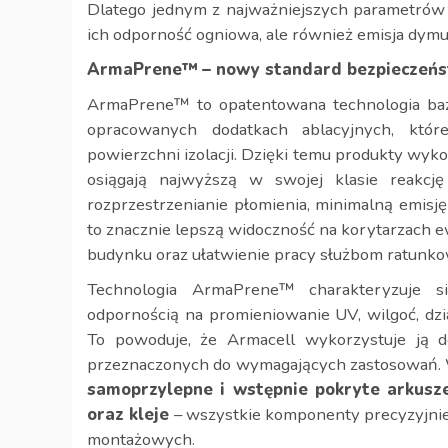
Dlatego jednym z najważniejszych parametrów o
ich odporność ogniowa, ale również emisja dymu 
ArmaPrene™
– nowy standard bezpieczeń
ArmaPrene™ to opatentowana technologia bazu
opracowanych dodatkach ablacyjnych, kt
powierzchni izolacji. Dzięki temu produkty wyko
osiągają najwyższą w swojej klasie reakcj
rozprzestrzenianie płomienia, minimalną emisj
to znacznie lepszą widoczność na korytarzach 
budynku oraz ułatwienie pracy służbom ratunk
Technologia ArmaPrene™ charakteryzuje s
odpornością na promieniowanie UV, wilgoć, dzi
To powoduje, że Armacell wykorzystuje ją do
przeznaczonych do wymagających zastosowań. W 
samoprzylepne i wstępnie pokryte arkusze 
oraz kleje
– wszystkie komponenty precyzyjni
montażowych.