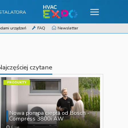
NSTALATORA
dami urządzeń
FAQ
Newsletter
Najczęściej czytane
PRODUKTY
Nowa pompa ciepła od Bosch -
Compress 3800i AW
6 sie