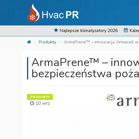
Najlepsze klimatyzatory 2026
Kale
Produkty
ArmaPrene™ – innowacja Armacell w
ArmaPrene™ – innowa
bezpieczeństwa poż
PRODUKTY
10 wrz