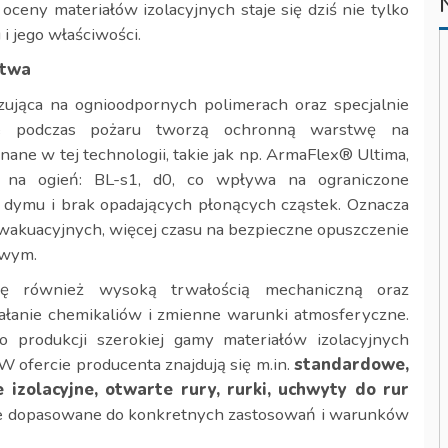
ceny materiałów izolacyjnych staje się dziś nie tylko
i jego właściwości.
stwa
jąca na ognioodpornych polimerach oraz specjalnie
óre podczas pożaru tworzą ochronną warstwę na
nane w tej technologii, takie jak np. ArmaFlex® Ultima,
ę na ogień: BL-s1, d0, co wpływa na ograniczone
ę dymu i brak opadających płonących cząstek. Oznacza
ewakuacyjnych, więcej czasu na bezpieczne opuszczenie
owym.
ię również wysoką trwałością mechaniczną oraz
ałanie chemikaliów i zmienne warunki atmosferyczne.
 produkcji szerokiej gamy materiałów izolacyjnych
ofercie producenta znajdują się m.in.
standardowe,
izolacyjne, otwarte rury, rurki, uchwyty do rur
e dopasowane do konkretnych zastosowań i warunków