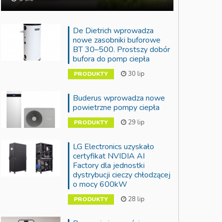
De Dietrich wprowadza
nowe zasobniki buforowe
BT 30–500. Prostszy dobór
bufora do pomp ciepła
30 lip
PRODUKTY
Buderus wprowadza nowe
powietrzne pompy ciepła
29 lip
PRODUKTY
LG Electronics uzyskało
certyfikat NVIDIA AI
Factory dla jednostki
dystrybucji cieczy chłodzącej
o mocy 600kW
28 lip
PRODUKTY