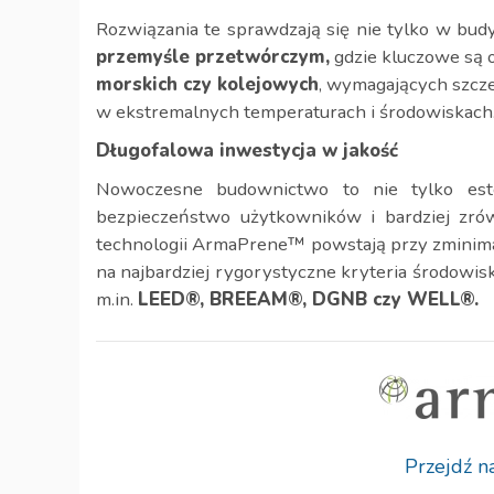
Rozwiązania te sprawdzają się nie tylko w bu
przemyśle przetwórczym
,
gdzie kluczowe są 
morskich
czy
kolejowych
, wymagających szcz
w ekstremalnych temperaturach i środowiskach
Długofalowa inwestycja w jakość
Nowoczesne budownictwo to nie tylko este
bezpieczeństwo użytkowników i bardziej zró
technologii ArmaPrene™ powstają przy zminimal
na najbardziej rygorystyczne kryteria środowis
m.in.
LEED®, BREEAM®, DGNB czy WELL®
.
Przejdź 