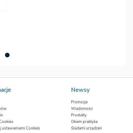
I
Be
we
macje
Newsy
Promocje
epów
Wiadomości
in
Produkty
 Cookies
Okiem praktyka
j ustawieniami Cookies
Śladami urządzeń