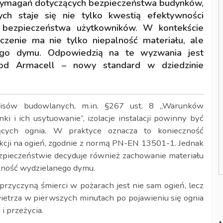
 wymagań dotyczących bezpieczeństwa budynków,
ych staje się nie tylko kwestią efektywności
 bezpieczeństwa użytkowników. W kontekście
zenie ma nie tylko niepalność materiału, ale
nego dymu. Odpowiedzią na te wyzwania jest
od Armacell – nowy standard w dziedzinie
isów budowlanych, m.in. §267 ust. 8 „Warunków
i i ich usytuowanie”, izolacje instalacji powinny być
jących ognia. W praktyce oznacza to konieczność
akcji na ogień, zgodnie z normą PN-EN 13501-1. Jednak
ezpieczeństwie decyduje również zachowanie materiału
czność wydzielanego dymu.
przyczyną śmierci w pożarach jest nie sam ogień, lecz
etrza w pierwszych minutach po pojawieniu się ognia
i przeżycia.