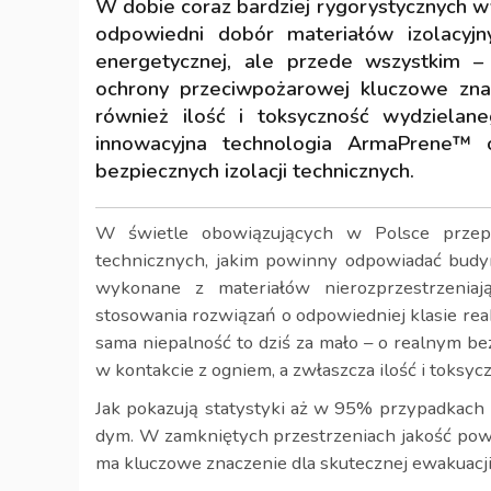
W dobie coraz bardziej rygorystycznych
odpowiedni dobór materiałów izolacyjn
energetycznej, ale przede wszystkim –
ochrony przeciwpożarowej kluczowe znac
również ilość i toksyczność wydziela
innowacyjna technologia ArmaPrene™ 
bezpiecznych izolacji technicznych.
W świetle obowiązujących w Polsce przep
technicznych, jakim powinny odpowiadać budynk
wykonane z materiałów nierozprzestrzenia
stosowania rozwiązań o odpowiedniej klasie re
sama niepalność to dziś za mało – o realnym b
w kontakcie z ogniem, a zwłaszcza ilość i toksy
Jak pokazują statystyki aż w 95% przypadkach 
dym. W zamkniętych przestrzeniach jakość powi
ma kluczowe znaczenie dla skutecznej ewakuacji 