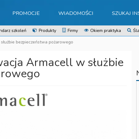
PROMOCJE
WIADOMOŚCI
SZUKAJ I
ndarz szkoleń
Produkty
Firmy
Okiem praktyka
Śla
 służbie bezpieczeństwa pożarowego
cja Armacell w służbie
arowego