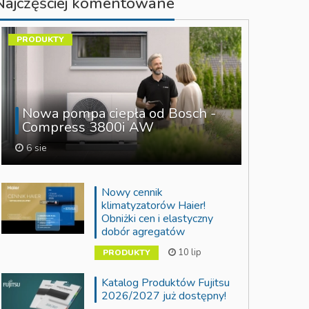
Najczęściej komentowane
PRODUKTY
Nowa pompa ciepła od Bosch -
Compress 3800i AW
6 sie
Nowy cennik
klimatyzatorów Haier!
Obniżki cen i elastyczny
dobór agregatów
10 lip
PRODUKTY
Katalog Produktów Fujitsu
2026/2027 już dostępny!