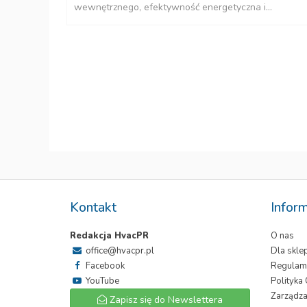
wewnętrznego, efektywność energetyczna i...
Kontakt
Infor
Redakcja HvacPR
O nas
office@hvacpr.pl
Dla skl
Facebook
Regulam
YouTube
Polityka
Zarządza
Zapisz się do Newslettera