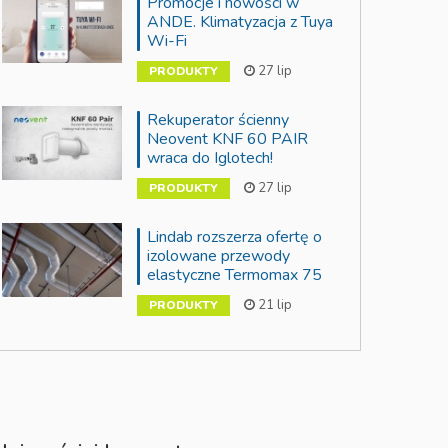
Promocje i nowości w
ANDE. Klimatyzacja z Tuya
Wi-Fi
27 lip
PRODUKTY
Rekuperator ścienny
Neovent KNF 60 PAIR
wraca do Iglotech!
27 lip
PRODUKTY
Lindab rozszerza ofertę o
izolowane przewody
elastyczne Termomax 75
21 lip
PRODUKTY