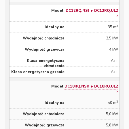
DC12RQ.NSJ + DC12RQ.UL2
2
35 m
3,5 kW
4 kW
A++
A++
DC18RQ.NSK + DC18RQ.UL2
2
50 m
5,0 kW
5,8 kW