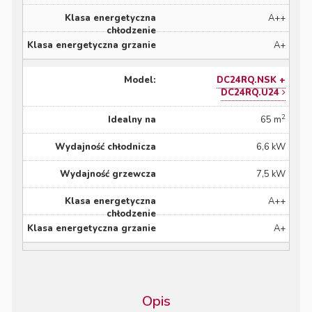
A++
A+
DC24RQ.NSK +
DC24RQ.U24
2
65 m
6,6 kW
7,5 kW
A++
A+
Opis